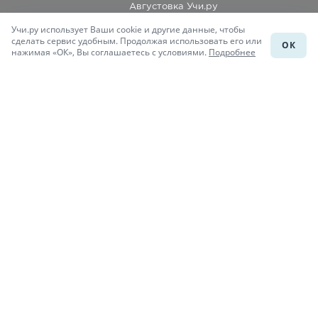
Августовка Учи.ру
Учи.ру использует Ваши cookie и другие данные, чтобы
Каталог школ
сделать сервис удобным. Продолжая использовать его или
ОК
нажимая «ОК», Вы соглашаетесь с условиями.
Подробнее
Подготовка к уроку
Учи.Знания
Присоединяйся
При копировании материалов uchi.ru/otvety ссылка на сайт
обязательна.
© Учи.Ответы, 2015-
2026