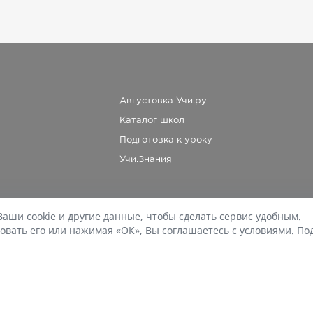
Августовка Учи.ру
Каталог школ
Подготовка к уроку
Учи.Знания
Ваши cookie и другие данные, чтобы сделать сервис удобным.
При копировании материалов uchi.ru/otvety ссылка на сайт обязательна.
овать его или нажимая «ОК», Вы соглашаетесь с условиями.
По
© Учи.Ответы, 2015-
2026