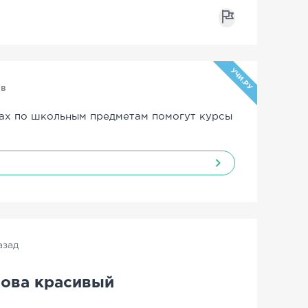
УЧИ.РУ
ов
ах по школьным предметам помогут курсы
азад
ова красивый