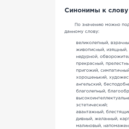
Синонимы к слов
По значению можно подоб
данному слову:
великолепный, взрачны
живописный, изящный, 
недурной, обворожител
прекрасный, прелестны
пригожий, симпатичный
хорошенький, художе
ангельский, бесподобн
благолепный, благооб
высокоинтеллектуальны
эстетический;
авантажный, блестящий
дивный, желанный, кар
малиновый, напомаженн