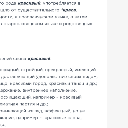
го рода
красивый
, употребляется в
ошло от существительного
*
краса
,
ности, в праславянском языке, а затем
в старославянском языке и родственных
ений слова
красивый
:
моничный, стройный, прекрасный, имеющий
, доставляющий удовольствие своих видом,
цо, красивый город, красивый танец и др.;
ержание, внутреннее наполнение,
восхищающий, например – красивый
хматная партия и др.;
овывающий взгляд, эффектный, но не
жание, например – красивые слова,
р.;