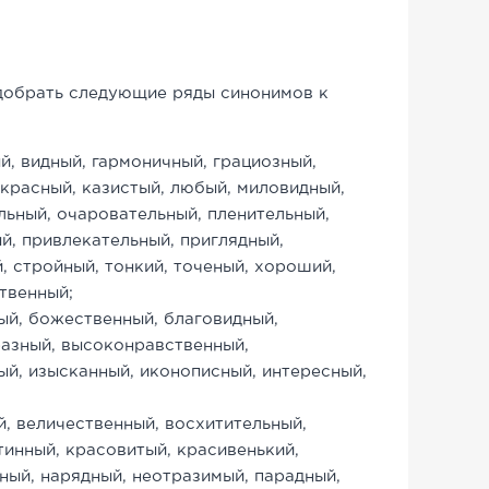
у
рать следующие ряды синонимов к
й, видный, гармоничный, грациозный,
красный, казистый, любый, миловидный,
ьный, очаровательный, пленительный,
й, привлекательный, приглядный,
, стройный, тонкий, точеный, хороший,
ственный;
ый, божественный, благовидный,
разный, высоконравственный,
й, изысканный, иконописный, интересный,
, величественный, восхитительный,
тинный, красовитый, красивенький,
ый, нарядный, неотразимый, парадный,