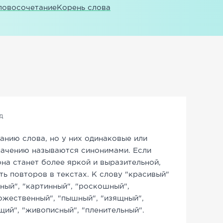
ловосочетание
Корень слова
д
анию слова, но у них одинаковые или
начению называются синонимами. Если
она станет более яркой и выразительной,
ь повторов в текстах. К слову "красивый"
ный", "картинный", "роскошный",
дожественный", "пышный", "изящный",
щий", "живописный", "пленительный".