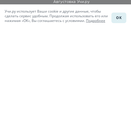
Августовка Учи.ру
Учи.ру использует Ваши cookie и другие данные, чтобы
Каталог школ
сделать сервис удобным. Продолжая использовать его или
ОК
нажимая «ОК», Вы соглашаетесь с условиями.
Подробнее
Подготовка к уроку
Учи.Знания
Присоединяйся
При копировании материалов uchi.ru/otvety ссылка на сайт
обязательна.
© Учи.Ответы, 2015-
2026