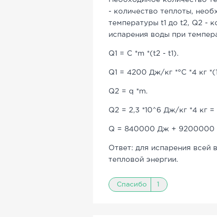
- количество теплоты, нео
температуры t1 до t2, Q2 -
испарения воды при темпе
Q1 = C *m *(t2 - t1).
Q1 = 4200 Дж/кг *°C *4 кг *
Q2 = q *m.
Q2 = 2,3 *10^6 Дж/кг *4 кг 
Q = 840000 Дж + 9200000 
Ответ: для испарения всей
тепловой энергии.
Спасибо
1