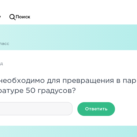
у
Поиск
ласс
ад
необходимо для превращения в пар 
ратуре 50 градусов?
Ответить