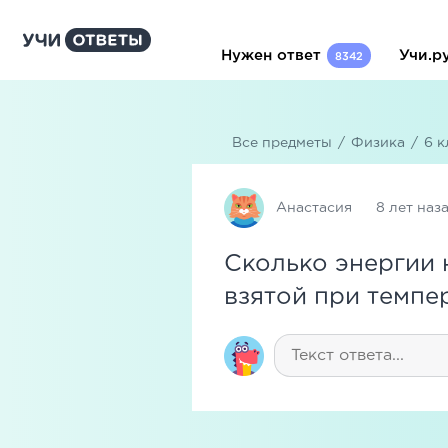
Нужен ответ
Учи.р
8342
Все предметы
/
Физика
/
6 к
Анастасия
8 лет наз
Сколько энергии 
взятой при темпе