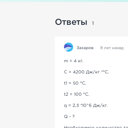
Ответы
1
Захаров
8 лет назад
m = 4 кг.
C = 4200 Дж/кг *°C.
t1 = 50 °C.
t2 = 100 °C.
q = 2,3 *10^6 Дж/кг.
Q - ?
Необходимое количество теп