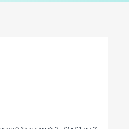
лоты Q будет суммой: Q = Q1 + Q2, где Q1