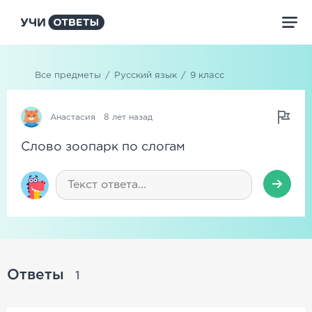
Все предметы
/
Русский язык
/
9 класс
Анастасия
8 лет назад
Слово зоопарк по слогам
Ответы
1