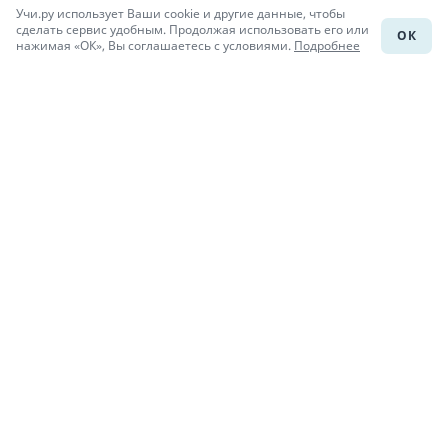
Учи.ру использует Ваши cookie и другие данные, чтобы
Каталог школ
сделать сервис удобным. Продолжая использовать его или
ОК
нажимая «ОК», Вы соглашаетесь с условиями.
Подробнее
Подготовка к уроку
Учи.Знания
Присоединяйся
При копировании материалов uchi.ru/otvety ссылка на сайт
обязательна.
© Учи.Ответы, 2015-
2026