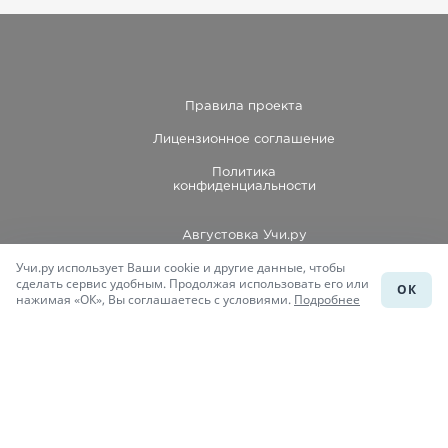
Правила проекта
Лицензионное соглашение
Политика
конфиденциальности
Августовка Учи.ру
Учи.ру использует Ваши cookie и другие данные, чтобы
Каталог школ
сделать сервис удобным. Продолжая использовать его или
ОК
нажимая «ОК», Вы соглашаетесь с условиями.
Подробнее
Подготовка к уроку
Учи.Знания
Присоединяйся