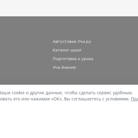
Августовка Учи.ру
Каталог школ
Подготовка к уроку
Учи.Знания
Ваши cookie и другие данные, чтобы сделать сервис удобным.
При копировании материалов uchi.ru/otvety ссылка на сайт обязательна.
овать его или нажимая «ОК», Вы соглашаетесь с условиями.
По
© Учи.Ответы, 2015-
2026