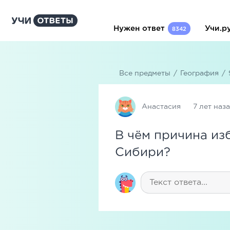
Нужен ответ
Учи.р
8342
Все предметы
/
География
/
Анастасия
7 лет наз
В чём причина из
Сибири?