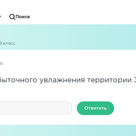
у
Поиск
9 класс
ад
быточного увлажнения территории 
Ответить