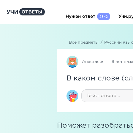
Нужен ответ
Учи.р
8342
Все предметы
/
Русский язык
Анастасия
8 лет наз
В каком слове (с
Поможет разобратьс