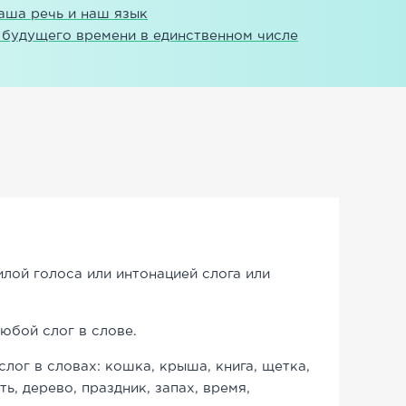
аша речь и наш язык
и будущего времени в единственном числе
илой голоса или интонацией слога или
юбой слог в слове.
слог в словах: кошка, крыша, книга, щетка,
ть, дерево, праздник, запах, время,