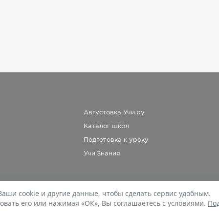
Августовка Учи.ру
Каталог школ
Подготовка к уроку
Учи.Знания
Ваши cookie и другие данные, чтобы сделать сервис удобным.
При копировании материалов uchi.ru/otvety ссылка на сайт обязательна.
овать его или нажимая «ОК», Вы соглашаетесь с условиями.
По
© Учи.Ответы, 2015-
2026