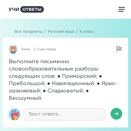
Все предметы
/
Русский язык
/
6 класс
Анна
2 года назад
Выполните письменно
словообразовательные разборы
следующих слов: ● Приморский; ●
Пребольшой; ● Навигационный; ● Ярко-
оранжевый; ● Сладковатый; ●
Бесшумный.