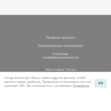
Правила проекта
Лицензионное соглашение
Политика
конфиденциальности
Августовка Учи.ру
Учи.ру использует Ваши cookie и другие данные, чтобы
Каталог школ
сделать сервис удобным. Продолжая использовать его или
ОК
нажимая «ОК», Вы соглашаетесь с условиями.
Подробнее
Подготовка к уроку
Учи.Знания
Присоединяйся