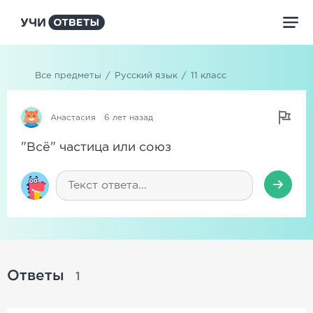
Все предметы
/
Русский язык
/
11 класс
Анастасия
6 лет назад
"Всё" частица или союз
Ответы
1