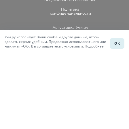
Лицензионное соглашение
Политика
конфиденциальности
Августовка Учи.ру
Учи.ру использует Ваши cookie и другие данные, чтобы
Каталог школ
сделать сервис удобным. Продолжая использовать его или
ОК
нажимая «ОК», Вы соглашаетесь с условиями.
Подробнее
Подготовка к уроку
Учи.Знания
Присоединяйся
При копировании материалов uchi.ru/otvety ссылка на сайт
обязательна.