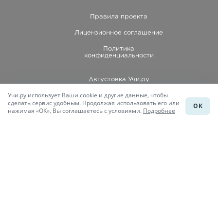
Правила проекта
Лицензионное соглашение
Политика
конфиденциальности
Августовка Учи.ру
Учи.ру использует Ваши cookie и другие данные, чтобы
Каталог школ
сделать сервис удобным. Продолжая использовать его или
ОК
нажимая «ОК», Вы соглашаетесь с условиями.
Подробнее
Подготовка к уроку
Учи.Знания
Присоединяйся