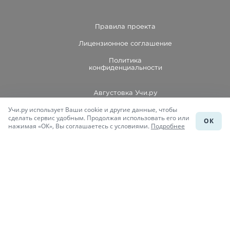
Правила проекта
Лицензионное соглашение
Политика
конфиденциальности
Августовка Учи.ру
Учи.ру использует Ваши cookie и другие данные, чтобы
Каталог школ
сделать сервис удобным. Продолжая использовать его или
ОК
нажимая «ОК», Вы соглашаетесь с условиями.
Подробнее
Подготовка к уроку
Учи.Знания
Присоединяйся