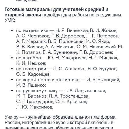
Готовые материалы для учителей средней и
старшей школы
подойдут для работы по следующим
УМК:
по математике — Н. Я. Виленкин, В. И. Жохов,
А. С. Чесноков, Г. В. Дорофеев, Л. Г. Петерсон,
А. Г. Мерзляк, В. Б. Полонский, М. С. Якир,
В. В. Козлов, А. А. Никитин, С. М. Никольский, М.
К. Потапов, Е. А. Бунимович, Г. В. Дорофеев;
по алгебре — Ю. Н. Макарычев, Н. Г. Миндюк,
К. И. Нешков;
по геометрии — Л. С. Атанасян, В. Ф. Бутузов,
С. Б. Кадомцев;
по вероятности и статистике — И. Р. Высоцкий,
И. В. Ященко;
по русскому языку — Т. А. Ладыженская,
М. Т. Баранов, Л. А. Тростенцова,
С. Г. Бархударов, С. Е. Крючков,
Л. Ю. Максимов.
Учи.ру — крупнейшая образовательная платформа
России, интерактивные курсы которой включены в
перечень электронных образовательных ресурсов