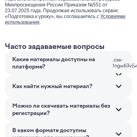
Минпросвещения России Приказом №551 от
23.07.2025 года. Продолжая использовать сервис
«Подготовка к уроку», вы соглашаетесь с
Условиями
использования
.
Часто задаваемые вопросы
Какие материалы доступны на
платформе?
На платформе доступны различные
дидактические материалы для учителей 1-4
Как найти нужный материал?
классов: презентации к урокам, рабочие листы,
тесты, проверочные работы, планы уроков,
Если вы знаете тему, по которой ищете
интерактивные карточки и готовые задания на
материал, то на главной странице выберите
Можно ли скачивать материалы без
дом для закрепления знаний.
класс и предмет, затем выберите необходимую
регистрации?
программу и перейдите к искомому уроку.
Нет, для скачивания материалов нужно
После чего откроется список материалов к
зарегистрироваться и войти в аккаунт. После
В каком формате доступны
занятию. Также используйте поиск на главной
этого появится возможность скачивать все